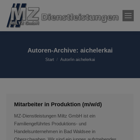
Autoren-Archive:
aichelerkai
Sie befinden sich hier:
Start
Autor/in aichelerkai
Mitarbeiter in Produktion (m/w/d)
MZ-Dienstleistungen Miltz GmbH ist ein
Familiengeführtes Produktions- und
Handelsunternehmen in Bad Waldsee in
Oberschwaben. Wir sind ein junges aufstrebendes