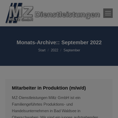
Monats-Archive::
September 2022
Sie befinden sich hier:
Start
2022
September
Mitarbeiter in Produktion (m/w/d)
MZ-Dienstleistungen Miltz GmbH ist ein
Familiengeführtes Produktions- und
Handelsunternehmen in Bad Waldsee in
Oberschwaben. Wir sind ein junges aufstrebendes