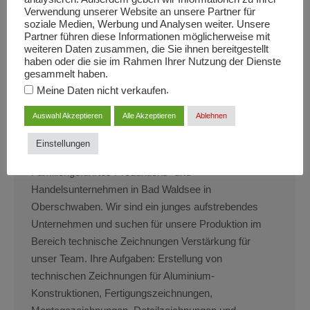
Bereich Montage von Kommissionierwagen
Verwendung unserer Website an unsere Partner für
Verstärkung für unser Team. Ihre Aufgaben: Lesen und
soziale Medien, Werbung und Analysen weiter. Unsere
Umsetzung der technischen Zeichnungen Sie
Partner führen diese Informationen möglicherweise mit
weiteren Daten zusammen, die Sie ihnen bereitgestellt
begleiten jedes Projekt von der Entwicklung bis zur
haben oder die sie im Rahmen Ihrer Nutzung der Dienste
Fertigstellung Abarbeitung der Kundenaufträge…
gesammelt haben.
.
Meine Daten nicht verkaufen
Auswahl Akzeptieren
Alle Akzeptieren
Ablehnen
Technischer Zeichner (m/w/d)
Einstellungen
MZ-Dienstleistungen Miltz GmbH ist ein
Familiengeführtes Produktions- und
Handelsunternehmen in Bad Waldsee in
Oberschwaben. Wir sind ein junges aufstrebendes
Unternehmen und suchen für unsere Produktion im
Bereich technische Zeichnungen Verstärkung für
unser Team. Ihre Aufgaben: Erstellung von
technischen Zeichnungen für Aluminium-
Konstruktionen, Fertigungszeichnungen,